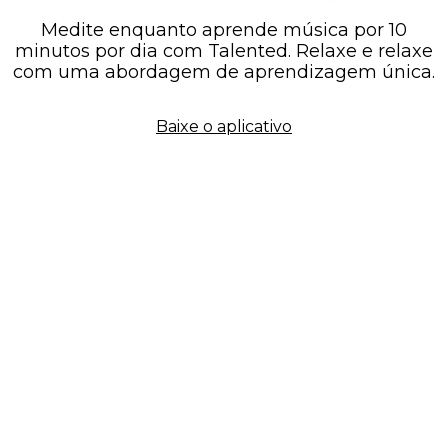
Medite enquanto aprende música por 10
minutos por dia com Talented. Relaxe e relaxe
com uma abordagem de aprendizagem única.
Baixe o aplicativo
Quer fazer uma pausa?
Explore o aplicativo de
aprendizagem musical para
aliviar o estresse