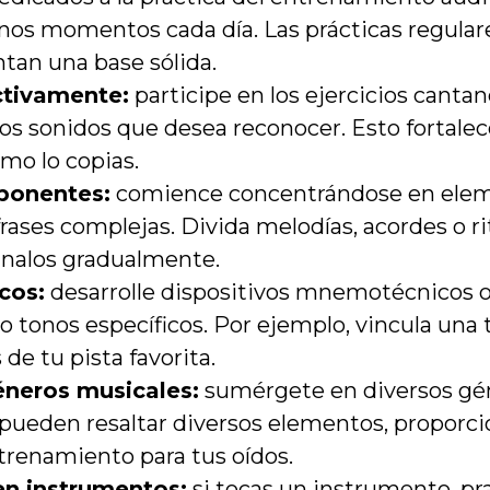
nos momentos cada día. Las prácticas regulare
ntan una base sólida.
ctivamente:
participe en los ejercicios canta
os sonidos que desea reconocer. Esto fortalece
mo lo copias.
ponentes:
comience concentrándose en elem
frases complejas. Divida melodías, acordes o
nalos gradualmente.
cos:
desarrolle dispositivos mnemotécnicos o
o tonos específicos. Por ejemplo, vincula una 
 de tu pista favorita.
éneros musicales:
sumérgete en diversos gén
s pueden resaltar diversos elementos, propor
trenamiento para tus oídos.
en instrumentos:
si tocas un instrumento, pr