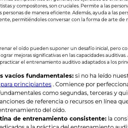
tistas y compositores, son cruciales. Permite a las person
as personas de manera eficiente. Además, ayuda a las pe
nte, permitiéndoles conversar con la forma de arte de
renar el oído pueden suponer un desafío inicial, pero co
rar mejoras significativas en las capacidades auditivas.
racticar el entrenamiento auditivo adaptados a los princ
s vacíos fundamentales:
si no ha leído nues
para principiantes
. Comience por perfecciona
fundamentales como segundas, terceras y qu
anciones de referencia o recursos en línea que
 entrenamiento del oído.
tina de entrenamiento consistente:
la consi
edicados a la práctica del entrenamiento audi