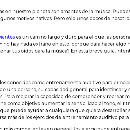
nas en nuestro planeta son amantes de la música. Puede
algunos motivos nativos. Pero sólo unos pocos de nosotro
iantes
es un camino largo y duro para el que las perso
. Y no hay nada extraño en esto, porque para hacer algo
renar tus oídos para la música? En esta breve guía, inten
dos conocidos como entrenamiento auditivo para princip
a de una persona, su capacidad general para identifica
s. Para mejorar la capacidad de comprender y recrear mús
e como objetivo aumentar la sensibilidad al tono, el ritm
nque puede ayudar a cualquiera que quiera desarrollar su 
se más de los ejercicios de entrenamiento auditivo para 
an más competentes en general, los ejercicios de entrena