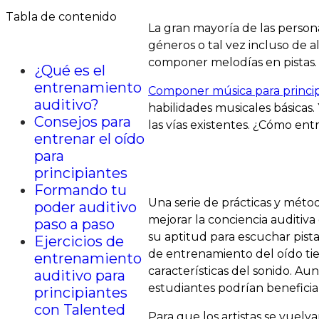
4 mar 2024
Tabla de contenido
La gran mayoría de las perso
géneros o tal vez incluso de 
componer melodías en pistas.
¿Qué es el
entrenamiento
Componer música para princip
auditivo?
habilidades musicales básicas
Consejos para
las vías existentes. ¿Cómo ent
entrenar el oído
para
principiantes
Formando tu
Una serie de prácticas y méto
poder auditivo
mejorar la conciencia auditiv
paso a paso
su aptitud para escuchar pista
Ejercicios de
de entrenamiento del oído tien
entrenamiento
características del sonido. Au
auditivo para
estudiantes podrían beneficiar
principiantes
con Talented
Para que los artistas se vuelv