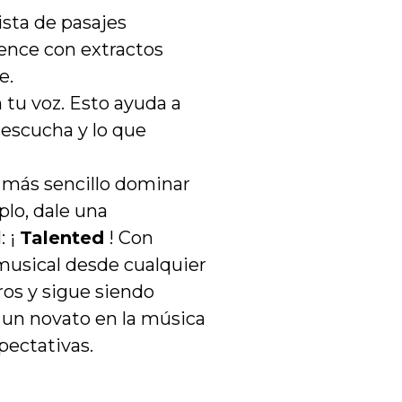
ista de pasajes
ience con extractos
e.
 tu voz. Esto ayuda a
 escucha y lo que
o más sencillo dominar
plo, dale una
: ¡
Talented
! Con
musical desde cualquier
ros y sigue siendo
s un novato en la música
pectativas.