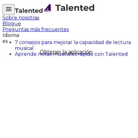
Sobre nosotras
Blogue
Preguntas más frecuentes
Idioma
es
7 consejos para mejorar la capacidad de lectura
musical
Obtener la aplicación
Aprende notas musicales rápido con Talented
Alex, musical alchemist